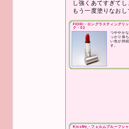
し強くあてすぎてし
もう一度塗りなおし
FIORI・ロングラスティングリ
ク・02
つややか
っかり保
い色が持
す。
KissMe・フェルムプルーフシ