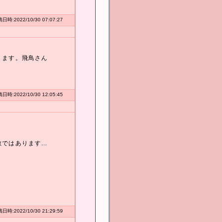
日時:2022/10/30 07:07:27
ります。飛鳥さん
日時:2022/10/30 12:05:45
敵ではあります…
日時:2022/10/30 21:29:59