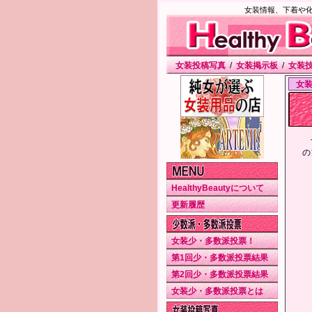
女装情報、下着や
女装投稿写真
/
女装掲示板
/
女装
女装
の
HealthyBeautyについて
更新履歴
女装少・多数派投票！
第1回少・多数派投票結果
第2回少・多数派投票結果
女装少・多数派投票とは