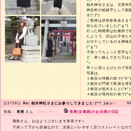
柏木神社さまは、元享年間（
神谷村の総鎮守として創
す(^J^)
ご祭神は伊邪奈美命さま
祀られていました(^ｇ^)
行った時間帯は社務所で
たようで、沢山の子供た
がロケしているのを興味
(^ｇ^)
子供ってちょっと苦手な
ど、幸い絡んできた子はい
^♪
早々に切り上げたので写真は
写真は、
１枚目が拝殿の前で(^A^
２枚目が門前で鳥居を背景に
３枚目が狛犬さんと(^k^)
４枚目が境内社の前で(^a
[137391]
Re: 柏木神社さまにお参りしてきました↑(^^_)ルン♪
投稿
投稿：
朱美
さん
[3bQJ/R+x]
朱美(女装娘)のお出掛け日記
飛鳥さん、おはようございます朱美です♪
子供って下から目線なので、女装とバレやすく且つストレートなの