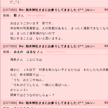
(^_^;)
[137392]
Re: 柏木神社さまにお参りしてきました↑(^^_)ルン♪
投稿
投稿：
彩
さん
[WcungBha]
おはようごさいます 彩です。
外出時の写真撮影は、人の気配があると、まったく撮影できなくな
は、まったく違和感のないので
気にすることは、ないと思いますよ。
[137393]
Re: 柏木神社さまにお参りしてきました↑(^^_)ルン♪
投稿
投稿：
みえの はるな
さん
[mVzCYfsn]
飛鳥さん こんにちは
確かに ＪＫ以下 忖度を知らない子どもたちは わたしたちの天
ただ 昨今関西では……
「うち おとこやねん」
「それがどうしたん 一緒にに遊ばへん」
がトレンド♪
関東ではどうなのかしらぁ～？
[137396]
Re: 柏木神社さまにお参りしてきました↑(^^_)ルン♪
投稿