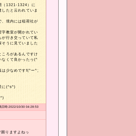
1321-1324）に
建したと云われていま
で、境内には稲荷社が
習字教室が開かれてい
ちが行き交っていて私
深そうに見ていました
ところがあるんですけ
なくて良かったヮ(^
少なめですf(^ー^;
)
(^s^)
^)
日時:2022/10/30 04:28:53
で困りますよねっ