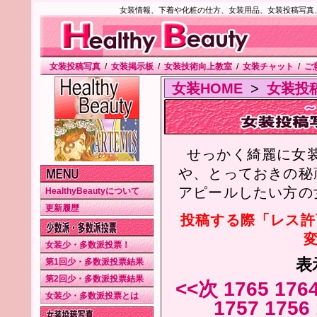
女装情報、下着や化粧の仕方、女装用品、女装投稿写真
女装投稿写真
/
女装掲示板
/
女装技術向上教室
/
女装チャット
/
ご
女装HOME
>
女装投
せっかく綺麗に女
や、とっておきの秘
アピールしたい方の
HealthyBeautyについて
更新履歴
投稿する際「レス許
変
女装少・多数派投票！
表
第1回少・多数派投票結果
第2回少・多数派投票結果
<<次
1765
176
女装少・多数派投票とは
1757
1756