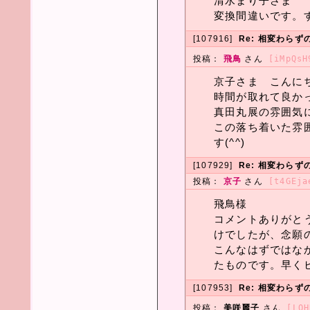
清水まり子さま
変換間違いです。
[107916]
Re: 相変わら
投稿：
飛鳥
さん
[iMpQsH
京子さま こんにちヮ
時間が取れて良かった
真田丸展の雰囲気に
この落ち着いた雰
す(^^)
[107929]
Re: 相変わら
投稿：
京子
さん
[t4GEja
飛鳥様
コメントありがと
けでしたが、念願
こんなはずではな
たものです。早く
[107953]
Re: 相変わら
投稿：
美咲麗子
さん
[LOH