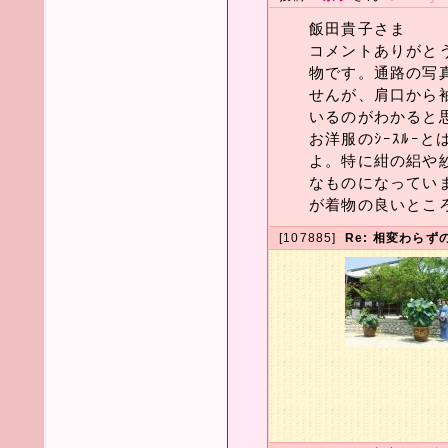
飯田貴子さま
コメントありがと
物です。通路の写
せんが、肩口から
いるのがわかると
お洋服のｼｰｽﾙｰ
よ。特に紺の絽や
なものになってい
が着物の良いとこ
[107885]
Re: 相変わら