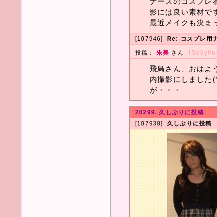
ナースのコスプレ
影には良い素材ですネ
最近メイクも決まっ
[107946]
Re: コスプレ
投稿：
朱美
さん
[5xSyMo
飛鳥さん、おはよ
内撮影にしました(
が・・・
20299. 久しぶりに投稿
[107938]
久しぶりに投稿