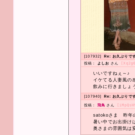
[107932]
Re: お久ぶりで
投稿：
よしお
さん
[Xq2g
いいですねぇ～♪
イケてる人妻風の
飲みに行きましょう＼
[107940]
Re: お久ぶりで
投稿：
飛鳥
さん
[iMpQsH
satokoさま 昨年
暑い中でお出掛けは
奥さまの雰囲気は変