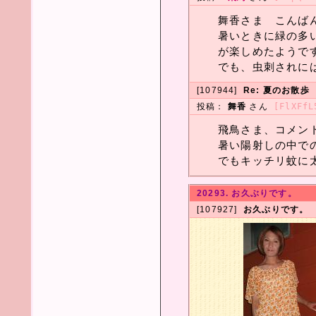
舞香さま こんばんヮ(
暑いときに緑の多
が楽しめたようですネ
でも、虫刺されには
[107944]
Re: 夏のお散歩
投稿：
舞香
さん
[FlXFfL
飛鳥さま、コメン
暑い陽射しの中で
でもキッチリ蚊に
20293. お久ぶりです。
[107927]
お久ぶりです。