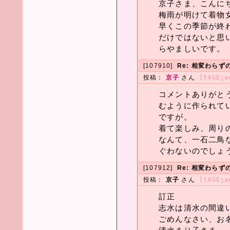
京子さま、こんに
梅雨が明けて着物
早くこの季節が終
だけではないと思
らやましいです。
[107910]
Re: 相変わら
投稿：
京子
さん
[t4GEja
コメントありがと
むように作られて
ですが。
着て楽しみ、周り
なんて、一石二鳥
ぐわないのでしょ
[107912]
Re: 相変わら
投稿：
京子
さん
[t4GEja
訂正
志水は清水の間違
ごめんなさい、お