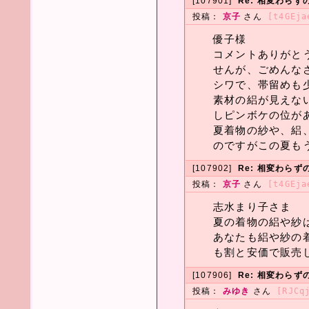
[107901]
Re: 相変わら
投稿：
京子
さん
[t4GEja
優子様
コメントありがと
せんが、ごめんな
シワで、帯留めも
素材の絽が見えな
しピンボケの位が
夏着物の紗や、絽
のですがこの夏も
[107902]
Re: 相変わら
投稿：
京子
さん
[t4GEja
志水まり子さま
夏の着物の絽や紗
あなたも絽や紗の
も割と安価で販売
[107906]
Re: 相変わら
投稿：
みゆき
さん
[RJCq