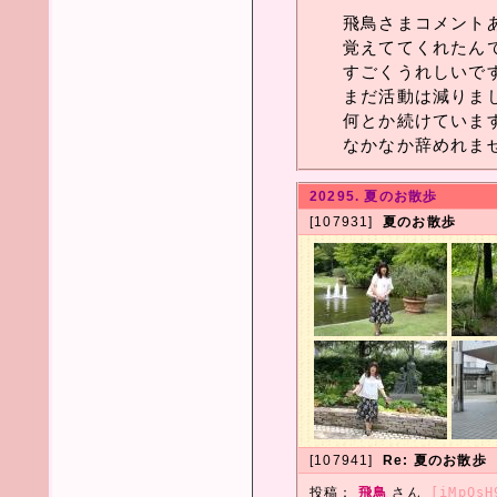
飛鳥さまコメント
覚えててくれたん
すごくうれしいで
まだ活動は減りま
何とか続けていま
なかなか辞めれま
20295. 夏のお散歩
[107931]
夏のお散歩
[107941]
Re: 夏のお散歩
投稿：
飛鳥
さん
[iMpQsH