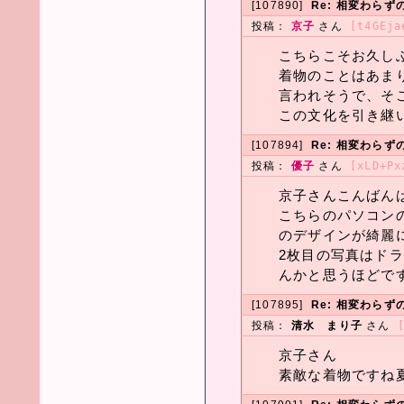
[107890]
Re: 相変わら
投稿：
京子
さん
[t4GEja
こちらこそお久し
着物のことはあま
言われそうで、そ
この文化を引き継
[107894]
Re: 相変わら
投稿：
優子
さん
[xLD+Px
京子さんこんばん
こちらのパソコン
のデザインが綺麗
2枚目の写真はド
んかと思うほどで
[107895]
Re: 相変わら
投稿：
清水 まり子
さん
京子さん
素敵な着物ですね