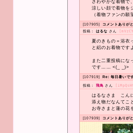
さわやかな着物で
涼しい顔で着物を
（着物ファンの願
[107905]
コメントありが
投稿：
はるな
さん
[mVzC
夏のきもの＝浴衣
と絽のお着物です
また二重投稿にな
です…… <(_ _)>
[107919]
Re: 毎日暑いで
投稿：
飛鳥
さん
[iMpQsH
はるなさま こんにち
添え物だなんてことな
お寺さまと蓮の花を
[107939]
コメントありが