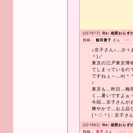
[107877]
Re: 相変わら
投稿：
飯田貴子
さん
[W61
♪京子さん♪…少々
＾)／
東京の江戸東京博物
てしまっているの
ですねぇ～…σ(＾
♪
東京も…昨日…梅
く…暑いですよぉ～
今回…京子さんが
爽やかで…お上品
(＾◇＾)：京子さ
[107881]
Re: 相変わら
投稿：
京子
さん
[t4GEja