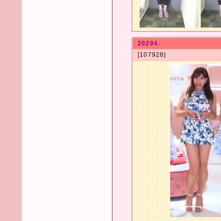
20294.
[107928]