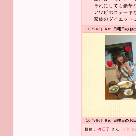
それにしても豪華な夕
アワビのステーキ
家族のダイエットに
[107963]
Re: 日曜日のお
[107966]
Re: 日曜日のお
投稿：
今日子
さん
[ukPe