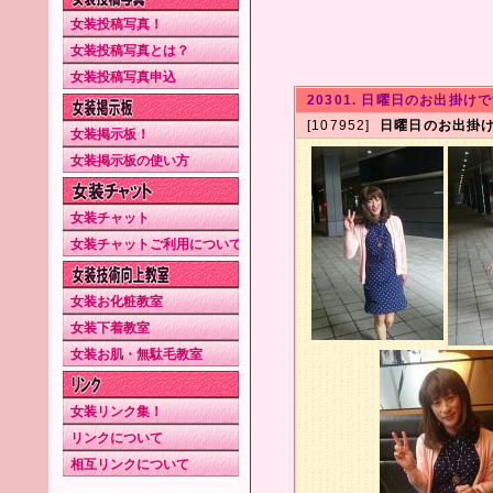
女装投稿写真！
女装投稿写真とは？
女装投稿写真申込
20301. 日曜日のお出掛けで
[107952]
日曜日のお出掛け
女装掲示板！
女装掲示板の使い方
女装チャット
女装チャットご利用について
女装お化粧教室
女装下着教室
女装お肌・無駄毛教室
女装リンク集！
リンクについて
相互リンクについて