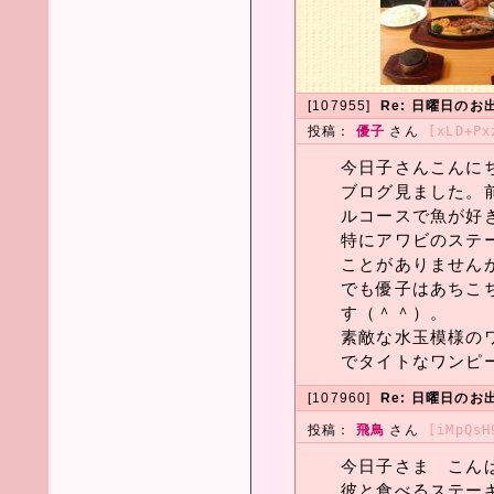
[107955]
Re: 日曜日のお
投稿：
優子
さん
[xLD+Px
今日子さんこんに
ブログ見ました。
ルコースで魚が好
特にアワビのステ
ことがありません
でも優子はあちこ
す（＾＾）。
素敵な水玉模様の
でタイトなワンピ
[107960]
Re: 日曜日のお
投稿：
飛鳥
さん
[iMpQsH
今日子さま こんばん
彼と食べるステーキ