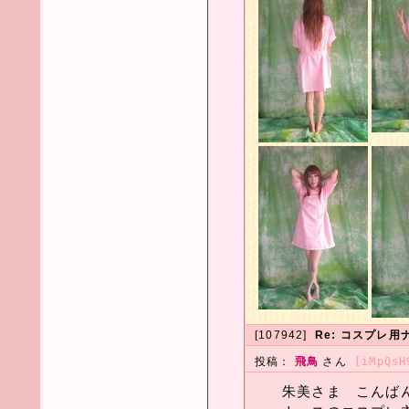
[107942]
Re: コスプレ
投稿：
飛鳥
さん
[iMpQsH
朱美さま こんばんヮ(