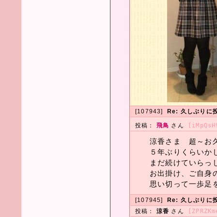
[107943]
Re: 久しぶりに
投稿：
飛鳥
さん
[iMpQsH
涼香さま 超～お久し
５年ぶりくらいかしら
まだ続けていらっし
お出掛け、ご自身の
思い切って一歩足を
[107945]
Re: 久しぶりに
投稿：
涼香
さん
[ZPRZKm