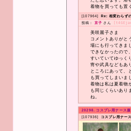
着物を買っても置
[107964]
Re: 相変わら
投稿：
京子
さん
[t4GEja
美咲麗子さま
コメントありがと
場にも行ってきま
できなかったので
すいていてゆっく
冑や武具などもあ
ところにあって、
も買ってしまいま
着物は私は夏着物
も同じくらいあり
ね。
20298. コスプレ用ナース
[107936]
コスプレ用ナー