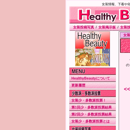
女装情報、下着や
女装投稿写真
/
女装掲示板
/
女装
女装
の
HealthyBeautyについて
更新履歴
<
女装少・多数派投票！
第1回少・多数派投票結果
第2回少・多数派投票結果
女装少・多数派投票とは