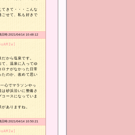
えてきて・・・こんな
過ごせて、私も好きで
日時:2021/04/14 10:48:12
euAMIw]
泉だから塩泉です。
出て、温泉に入ってゆ
コロナがなかった日常
ったのか、改めて思い
い一心でマラソンやっ
道は砂浜沿いに整備さ
グコースになっていま
果がありますね。
日時:2021/04/14 10:50:21
euAMIw]