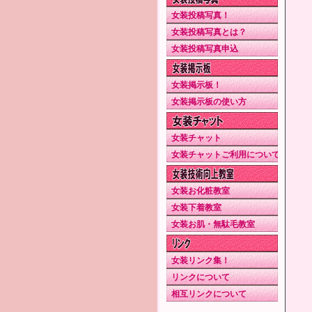
女装投稿写真！
女装投稿写真とは？
女装投稿写真申込
女装掲示板！
女装掲示板の使い方
女装チャット
女装チャットご利用について
女装お化粧教室
女装下着教室
女装お肌・無駄毛教室
女装リンク集！
リンクについて
相互リンクについて