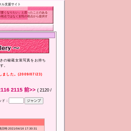
タル支援サイト
可愛くなりたい」と思ったことのある
の視点ではなく女性の視点から提供す
きの秘蔵女装写真をお持ち
ます。
。(2009/07/23)
2116
2115
前>>
( 2120 /
ッド：
日時:2021/04/16 17:30:31