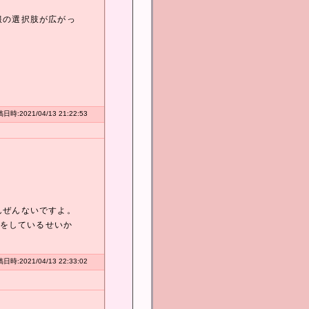
服の選択肢が広がっ
日時:2021/04/13 21:22:53
んぜんないですよ。
ンをしているせいか
日時:2021/04/13 22:33:02