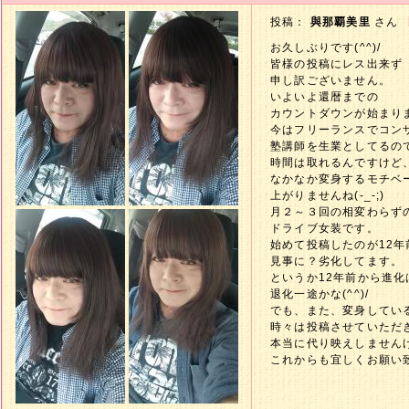
投稿：
與那覇美里
さん
お久しぶりです(^^)/
皆様の投稿にレス出来ず
申し訳ございません。
いよいよ還暦までの
カウントダウンが始まりまし
今はフリーランスでコン
塾講師を生業としてるの
時間は取れるんですけど
なかなか変身するモチベ
上がりませんね(-_-;)
月２～３回の相変わらず
ドライブ女装です。
始めて投稿したのが12年
見事に？劣化してます。
というか12年前から進化
退化一途かな(^^)/
でも、また、変身してい
時々は投稿させていただ
本当に代り映えしません
これからも宜しくお願い致し