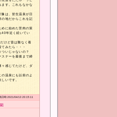
の荒波をただボーッと
れます。これもなかな
ズ像は、皆生温泉が日
祥の地だからこれを記
ために始めた苦肉の策
れ40年近く続いてい
号だけど昔は難なく着
着てみたら・・・
きついじゃないの？
ァスナーを最後まで締
薄々感じてたけど、ダ
この温泉にも以前のよ
欲しいです。
日時:2021/04/13 20:15:11
？記