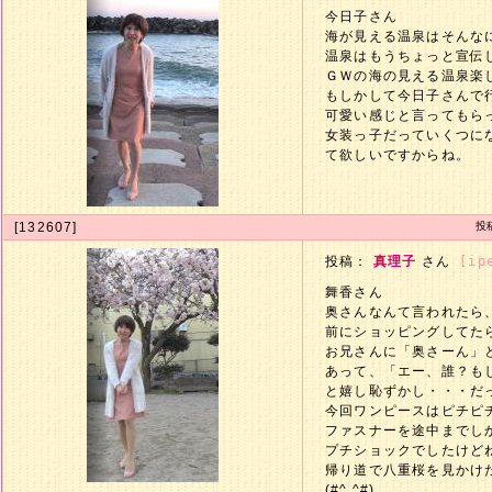
今日子さん
海が見える温泉はそんな
温泉はもうちょっと宣伝
ＧＷの海の見える温泉楽
もしかして今日子さんで
可愛い感じと言ってもら
女装っ子だっていくつに
て欲しいですからね。
[132607]
投稿
投稿：
真理子
さん
[ip
舞香さん
奥さんなんて言われたら
前にショッピングしてた
お兄さんに「奥さーん」
あって、「エー、誰？も
と嬉し恥ずかし・・・だ
今回ワンピースはピチピ
ファスナーを途中までし
プチショックでしたけど
帰り道で八重桜を見かけ
(#^.^#)