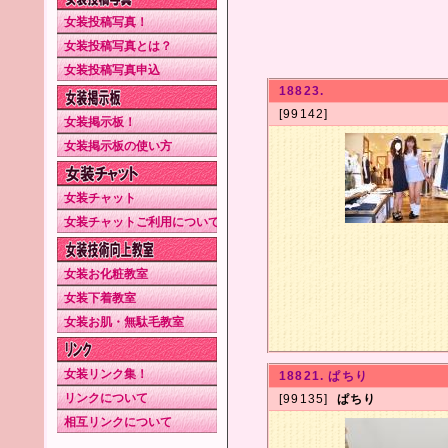
女装投稿写真！
女装投稿写真とは？
女装投稿写真申込
18823.
[99142]
女装掲示板！
女装掲示板の使い方
女装チャット
女装チャットご利用について
女装お化粧教室
女装下着教室
女装お肌・無駄毛教室
女装リンク集！
18821. ぱちり
リンクについて
[99135]
ぱちり
相互リンクについて