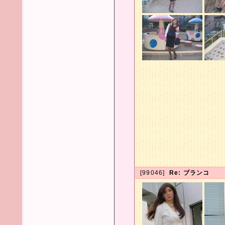
[99046]
Re: ブランコ