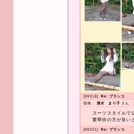
[99018]
Re: ブランコ
投稿：
清水 まり子
さん
スーツスタイルで
繁華街の方が良い
[99021]
Re: ブランコ