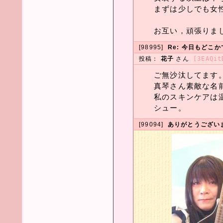
まずは少しでも女
お互い，頑張りま
[98995]
Re: 今日もどこか
投稿：
花子
さん
[3EAQit
ご無沙汰してます
真琴さん素敵な名前
私のスキンケアは
シュー。
[99094]
ありがとうござい