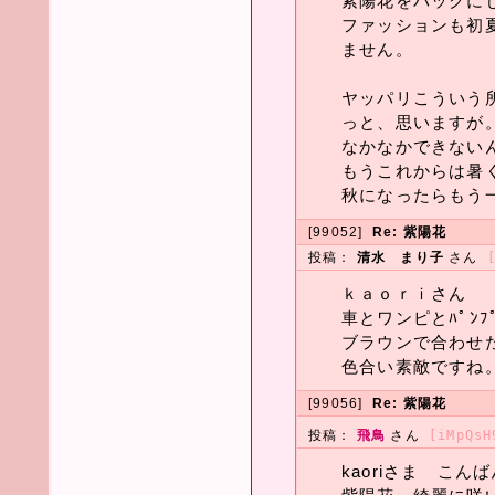
紫陽花をバックに
ファッションも初
ません。
ヤッパリこういう
っと、思いますが
なかなかできない
もうこれからは暑
秋になったらもう
[99052]
Re: 紫陽花
投稿：
清水 まり子
さん
ｋａｏｒｉさん
車とワンピとﾊﾟﾝﾌ
ブラウンで合わせ
色合い素敵ですね
[99056]
Re: 紫陽花
投稿：
飛鳥
さん
[iMpQsH
kaoriさま こんばん