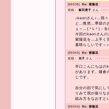
[99036]
Re: 紫陽花
投稿：
飯田貴子
さん
[W61
♪kaoriさん♪
と…俄然…季節の
ぇ～…(＾L＾)：
今回のkaoriさ
紫陽花を…上手く背
素晴らしいです～♪
[99043]
Re: 紫陽花
投稿：
光子
さん
[45V2Vi
辛口こんにちはのk
があります。鎌倉
じです。
自分の顔で気にし
りみて我が振りな
組み方をなおすと
[99044]
Re: 紫陽花