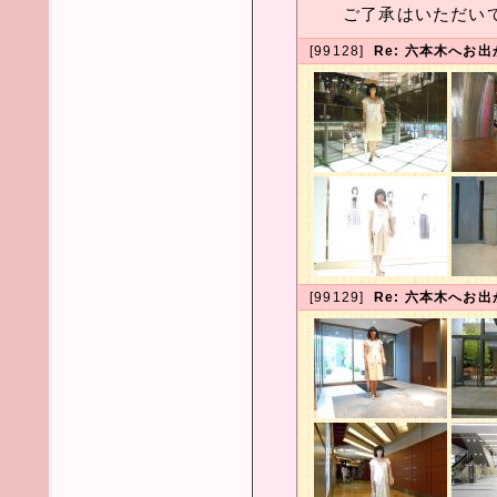
ご了承はいただい
[99128]
Re: 六本木へお出
[99129]
Re: 六本木へお出