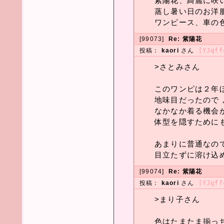
紫陽花、綺麗に咲いて
蒸し暑い日のお洋服
ワンピース、車の色
[99073]
Re: 紫陽花
投稿：
kaori
さん
[YJqff
>さとみさん
このワンピは２年
地味目だったので
なかなか着る機会
体型を隠すために
あまりに普通なの
目立たずに溶け込
[99074]
Re: 紫陽花
投稿：
kaori
さん
[YJqff
>まり子さん
色はたまたま揃っ