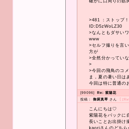
確かに口周りの筋
>481 ：ストップ！！
ID:D5zWoLZ30
>なんともダサい
www
>セルフ撮りを言い
方が
>全然分かっていな
>
>今回の飛鳥のコ
ま，夏の暑い日は
今回は特に普通の
[99096]
Re: 紫陽花
投稿：
御厨真琴
さん
[zKw
こんにちは♡
紫陽花をバックに
長いことお出掛け
kaoriさんのど