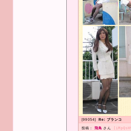
[99054]
Re: ブランコ
投稿：
飛鳥
さん
[iMpQsH