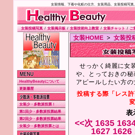
女装情報、下着や化粧の仕方、女装用品、女装投稿写真
女装投稿写真
/
女装掲示板
/
女装技術向上教室
/
女装チャット
/
ご
女装HOME
>
女装投
せっかく綺麗に女
や、とっておきの秘
アピールしたい方の
HealthyBeautyについて
更新履歴
投稿する際「レス許
変
女装少・多数派投票！
表
第1回少・多数派投票結果
第2回少・多数派投票結果
<<次
1635
163
女装少・多数派投票とは
1627
1626