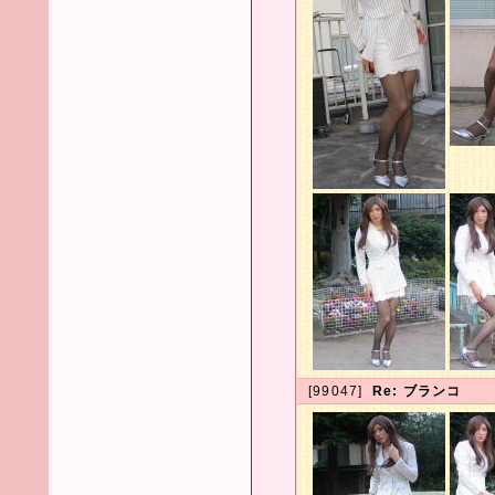
[99047]
Re: ブランコ