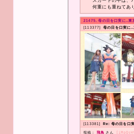
スカートの中は、
何重にも重ねてあ
21475. 母の日を口実に..東
[113377]
母の日を口実に..
[113381]
Re: 母の日を口実
投稿：
飛鳥
さん
[iMpQsH