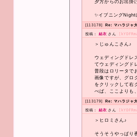
夕方からのお出掛けイ
✨イブニングNightに
[113178]
Re: マハラジャ大
投稿：
結衣
さん
[kYDFRm
＞じゅんこさん♪
ウェディングドレ
てウェディングド
普段はロリータで
画像ですが、グロ
をクリックして右
べば、ここよりも
[113179]
Re: マハラジャ大
投稿：
結衣
さん
[kYDFRm
＞ヒロミさん♪
そうそうやっぱり