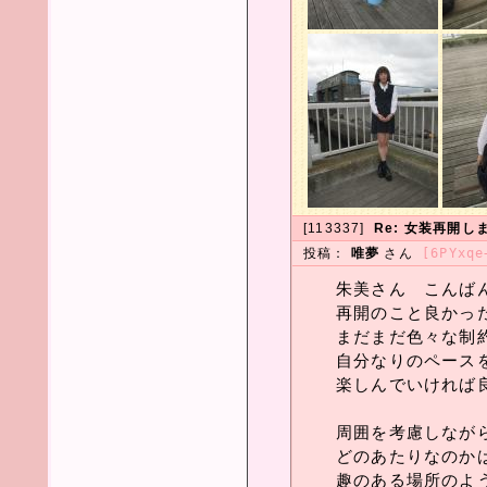
[113337]
Re: 女装再開し
投稿：
唯夢
さん
[6PYxqe
朱美さん こんば
再開のこと良かっ
まだまだ色々な制
自分なりのペース
楽しんでいければ
周囲を考慮しなが
どのあたりなのか
趣のある場所のよ