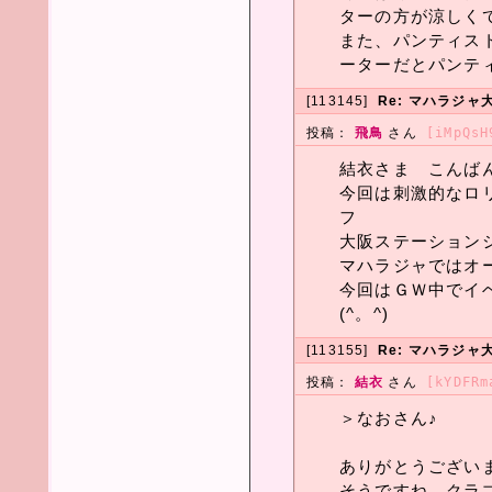
ターの方が涼しく
また、パンティス
ーターだとパンテ
[113145]
Re: マハラジャ大
投稿：
飛鳥
さん
[iMpQsH
結衣さま こんばんヮ
今回は刺激的なロ
フ
大阪ステーションシ
マハラジャではオー
今回はＧＷ中でイ
(^。^)
[113155]
Re: マハラジャ大
投稿：
結衣
さん
[kYDFRm
＞なおさん♪
ありがとうござい
そうですね、クラ