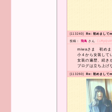
[113240]
Re: 初めましてm
投稿：
飛鳥
さん
[iMpQsH
miwaさま 初めまし
小４から女装してい
女装の遍歴、続きが興
ブログは立ち上げな
[113260]
Re: 初めましてm