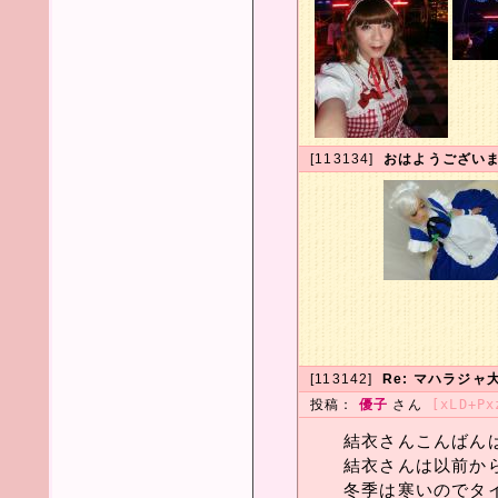
[113134]
おはようございます
[113142]
Re: マハラジャ大
投稿：
優子
さん
[xLD+Px
結衣さんこんばん
結衣さんは以前か
冬季は寒いのでタ