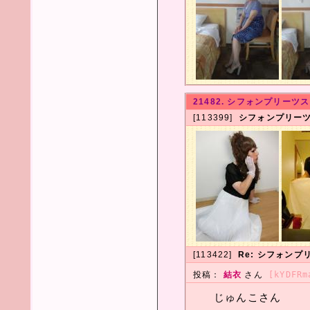
21482. シフォンプリーツ
[113399]
シフォンプリー
[113422]
Re: シフォン
投稿：
結衣
さん
[kYDFRm
じゅんこさん