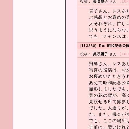
投稿：
美咲麗子
さん
[LOH
貴子さん、レスあ
ご感想とお褒めの
人それぞれ、忙し
思うようにならな
でも、チャンスは
[113380]
Re: 昭和記念公
投稿：
美咲麗子
さん
[LOH
飛鳥さん、レスあ
写真の投稿は、お
お褒めいただきう
あえて昭和記念公
撮影しましたでも
菜の花の背が、高
見渡せる所で撮影
でした。人通りが
た。また、機会が
でも、ここの場所
手前は、暗いけれ