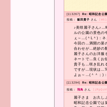
[113267]
Re: 昭和記念公
投稿：
飯田貴子
さん
[W61
♪美咲麗子さん♪
ルの公園の景色の
ぇ～…(＾L＾)：
今回の…満開の菜
合わせが…絶妙の
麗子さんのお洋服
ネートで…良くお似
貴子も…咲き乱れ
ですが…現状は…
よぉ～…(＾＾；)
[113294]
Re: 昭和記念公
投稿：
飛鳥
さん
[iMpQsH
麗子さま お久しぶり
昭和記念公園では菜