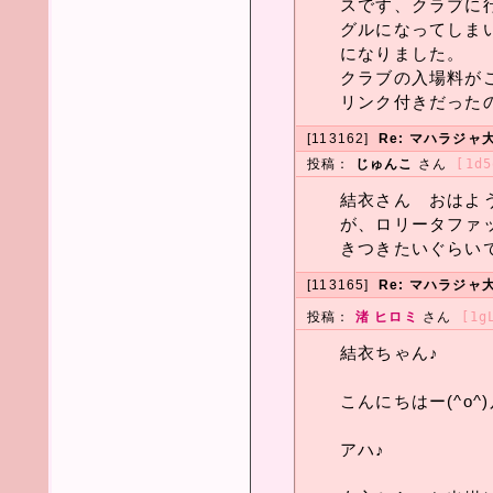
スです、クラブに
グルになってしま
になりました。
クラブの入場料が
リンク付きだった
[113162]
Re: マハラジャ大
投稿：
じゅんこ
さん
[1d5
結衣さん おはよ
が、ロリータファ
きつきたいぐらい
[113165]
Re: マハラジャ大
投稿：
渚 ヒロミ
さん
[1g
結衣ちゃん♪
こんにちはー(^o^)
アハ♪