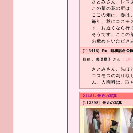
さとみさん、レス
この菜の花の所は
ここの畑は、春は
毎年、秋にコスモ
す。お近くなら行
そうです。ここの
お褒めをいただき
[113418]
Re: 昭和記念公
投稿：
美咲麗子
さん
[LOH
さとみさん、先ほ
コスモスの刈り取
ん。入園料は、取
21481. 最近の写真
[113398]
最近の写真