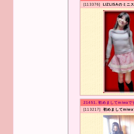
[113376]
LIZLISAのミニ
21451. 初めましてmiwaで
[113217]
初めましてmiw