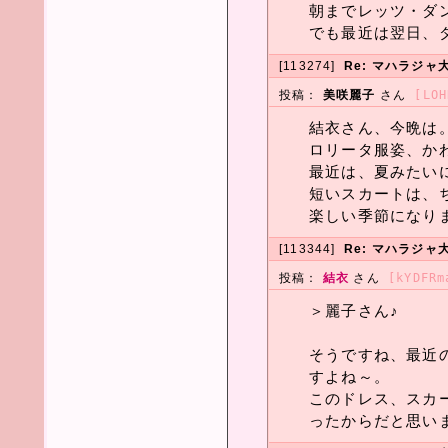
朝までレッツ・ダ
でも最近は翌日、
[113274]
Re: マハラジャ大
投稿：
美咲麗子
さん
[LOH
結衣さん、今晩は
ロリータ服姿、か
最近は、夏みたい
短いスカートは、
楽しい季節になり
[113344]
Re: マハラジャ大
投稿：
結衣
さん
[kYDFRm
＞麗子さん♪
そうですね、最近
すよね～。
このドレス、スカ
ったからだと思い