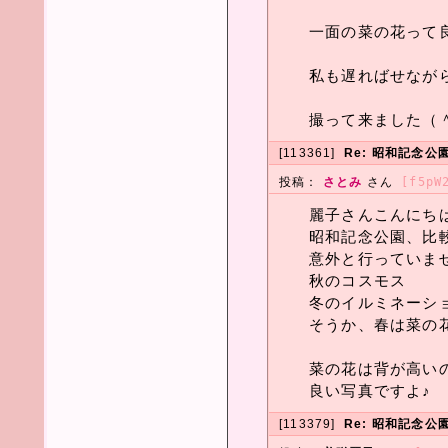
一面の菜の花って良
私も遅ればせながら
撮って来ました（
[113361]
Re: 昭和記念公
投稿：
さとみ
さん
[f5pW
麗子さんこんにち
昭和記念公園、比
意外と行っていま
秋のコスモス
冬のイルミネーシ
そうか、春は菜の
菜の花は背が高い
良い写真ですよ♪
[113379]
Re: 昭和記念公