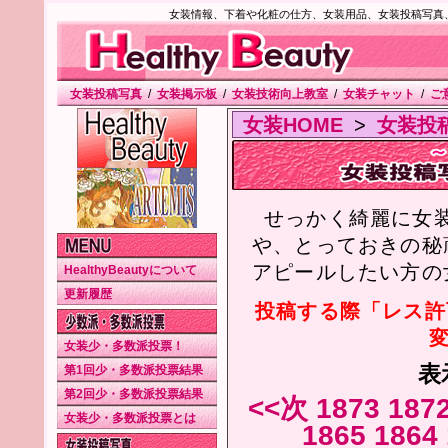
女装情報、下着や化粧の仕方、女装用品、女装投稿写真
女装投稿写真
/
女装掲示板
/
女装技術向上教室
/
女装チャット
/
ご
女装HOME
>
女装投
せっかく綺麗に女
や、とっておきの秘
アピールしたい方の
HealthyBeautyについて
更新履歴
投稿する際「レス許
変
女装少・多数派投票！
表
第1回少・多数派投票結果
第2回少・多数派投票結果
<<次
1873
187
女装少・多数派投票とは
1865
1864