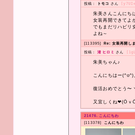
投稿：
トモコ
さん
[y7UI
朱美さんこんにち
女装再開できてよ
でもまだリハビリ
よね～
[113395]
Re: 女装再開し
投稿：
渚 ヒロミ
さん
[1g
朱美ちゃん♪
こんにちはー(^o^)
復活おめでとう〜ヽ(
又宜しくね❤(ӦｖӦ
21476. こんにちわ
[113378]
こんにちわ