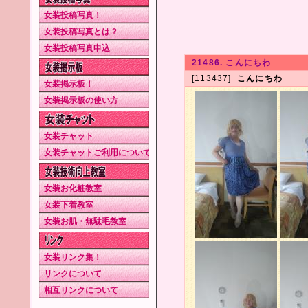
女装投稿写真！
女装投稿写真とは？
女装投稿写真申込
21486. こんにちわ
[113437]
こんにちわ
女装掲示板！
女装掲示板の使い方
女装チャット
女装チャットご利用について
女装お化粧教室
女装下着教室
女装お肌・無駄毛教室
女装リンク集！
リンクについて
相互リンクについて