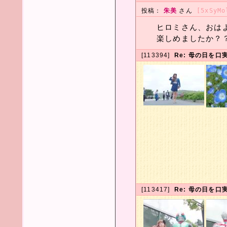
投稿：
朱美
さん
[5xSyMo
ヒロミさん、おは
楽しめましたか？
[113394]
Re: 母の日を口実
[113417]
Re: 母の日を口実