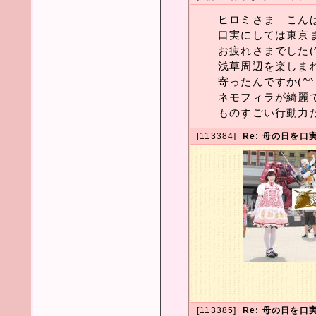
ヒロミさま こんばん
口実にしては東京ま
お疲れさまでした(^
浅草周辺を楽しま
寄ったんですか(^
ネモフィラが綺麗です
ものすごい行動力だヮ
[113384]
Re: 母の日を口実
[113385]
Re: 母の日を口実