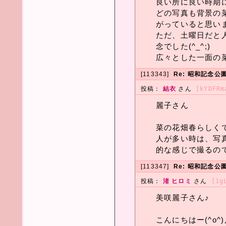
良い所に良い時期に
どの写真も背景の
がっていると思います
ただ、土曜日だと
念でした(^_^;)
広々とした一面の菜
[113343]
Re: 昭和記念公
投稿：
結衣
さん
[kYDFRm
麗子さん
菜の花畑春らしく
人が多い時は、写
的な感じで撮るの
[113347]
Re: 昭和記念公
投稿：
渚 ヒロミ
さん
[1g
美咲麗子さん♪
こんにちはー(^o^)