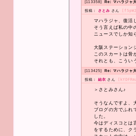
[113358]
Re: マハラジャ大
投稿：
さとみ
さん
[f5pW
マハラジャ、復活
そう言えば私の中
ニュースでしか知
大阪ステーション
このスカートは骨
それとも、こうい
[113425]
Re: マハラジャ大
投稿：
結衣
さん
[kYDFRm
＞さとみさん♪
そうなんですよ、
ブログの方でふれ
した。
今はディスコとは
をするために、ク