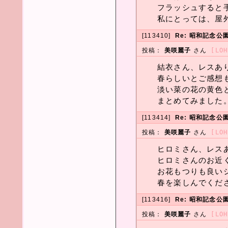
フラッシュすると
私にとっては、屋
[113410]
Re: 昭和記念公
投稿：
美咲麗子
さん
[LOH
結衣さん、レスあ
春らしいとご感想
淡い菜の花の黄色
まとめてみました
[113414]
Re: 昭和記念公
投稿：
美咲麗子
さん
[LOH
ヒロミさん、レス
ヒロミさんのお近
お花もつりも良い
春を楽しんでくだ
[113416]
Re: 昭和記念公
投稿：
美咲麗子
さん
[LOH