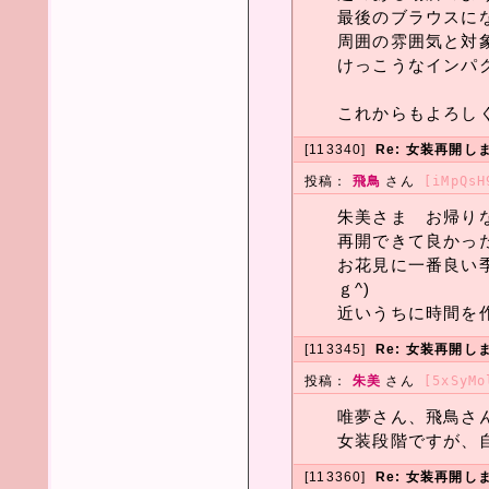
最後のブラウスに
周囲の雰囲気と対
けっこうなインパ
これからもよろし
[113340]
Re: 女装再開し
投稿：
飛鳥
さん
[iMpQsH
朱美さま お帰りなさ
再開できて良かった
お花見に一番良い
ｇ^)
近いうちに時間を
[113345]
Re: 女装再開し
投稿：
朱美
さん
[5xSyMo
唯夢さん、飛鳥さ
女装段階ですが、
[113360]
Re: 女装再開し