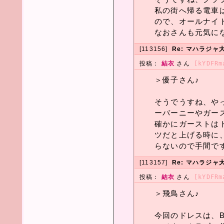
私の街へ帰る電車
ので、オールナイ
なおさんも元気に
[113156]
Re: マハラジャ大
投稿：
結衣
さん
[kYDFRm
＞優子さん♪
そうでうすね、や
ーバーニーやガー
確かにガーストは
ツだと上げる時に
らないので手間で
[113157]
Re: マハラジャ大
投稿：
結衣
さん
[kYDFRm
＞飛鳥さん♪
今回のドレスは、B