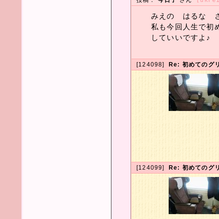
投稿：
今日子
さん
[ukPe
みえの はるな 
私も今回人生で初
していいですよ♪
[124098]
Re: 初めてのグ
[124099]
Re: 初めてのグ