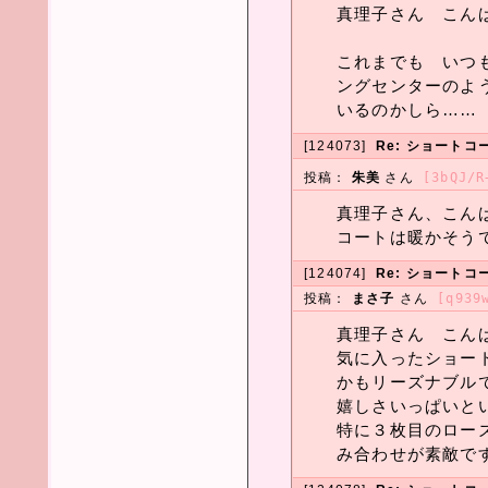
真理子さん こん
これまでも いつ
ングセンターのよ
いるのかしら……
[124073]
Re: ショートコ
投稿：
朱美
さん
[3bQJ/R
真理子さん、こん
コートは暖かそう
[124074]
Re: ショートコ
投稿：
まさ子
さん
[q939
真理子さん こんばんは
気に入ったショー
かもリーズナブルで(*
嬉しさいっぱいと
特に３枚目のロー
み合わせが素敵です(*