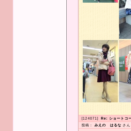
[124071]
Re: ショートコ
投稿：
みえの はるな
さ