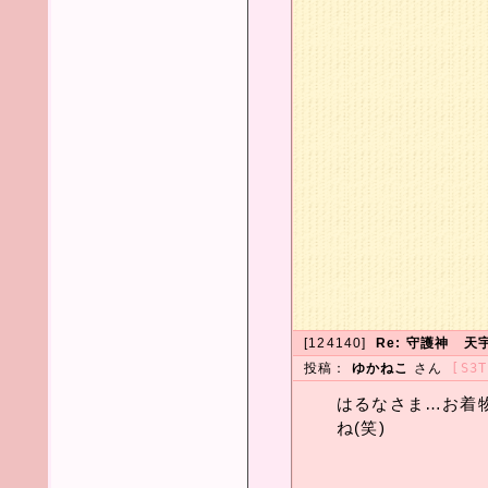
[124140]
Re: 守護神 
投稿：
ゆかねこ
さん
[S3T
はるなさま…お着
ね(笑)