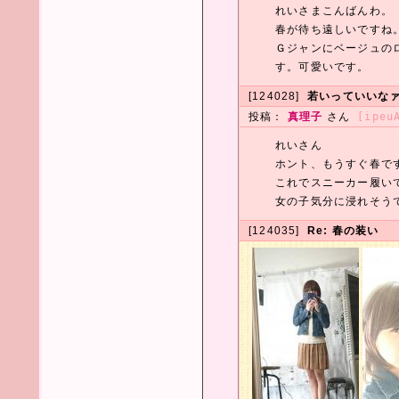
れいさまこんばんわ。
春が待ち遠しいですね
Ｇジャンにベージュの
す。可愛いです。
[124028]
若いっていいな
投稿：
真理子
さん
[ipeu
れいさん
ホント、もうすぐ春で
これでスニーカー履い
女の子気分に浸れそう
[124035]
Re: 春の装い