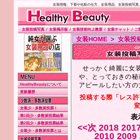
女装情報、下着や化粧の仕方、女装用品、女装投稿写真
女装投稿写真
/
女装掲示板
/
女装技術向上教室
/
女装チャット
/
ご
女装HOME
>
女装投
せっかく綺麗に女
や、とっておきの秘
アピールしたい方の
HealthyBeautyについて
更新履歴
投稿する際「レス許
変
女装少・多数派投票！
表
第1回少・多数派投票結果
第2回少・多数派投票結果
<<次
2018
201
女装少・多数派投票とは
2010
2009