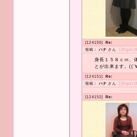
[124150]
Re:
投稿：
ハナ
さん
[Zhgal2
身長１５８ｃｍ、
とが出来ます。((´∀
[124151]
Re:
投稿：
ハナ
さん
[Zhgal2
[124152]
Re: