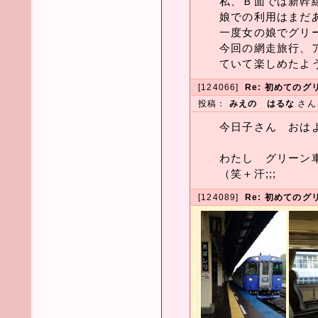
私、Ｂ面では新幹
娘での利用はまだあり
一度女の娘でグリー
今回の網走旅行、
ていて楽しめたようで
[124066]
Re: 初めてのグ
投稿：
みえの はるな
さ
今日子さん おは
わたし グリーン
（笑＋汗;;;
[124089]
Re: 初めてのグ