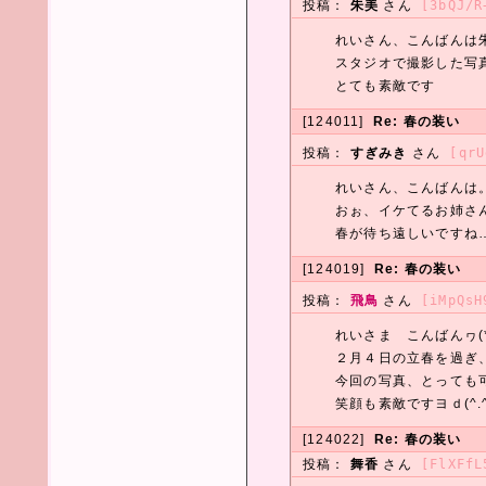
投稿：
朱美
さん
[3bQJ/R
れいさん、こんばんは
スタジオで撮影した写
とても素敵です
[124011]
Re: 春の装い
投稿：
すぎみき
さん
[qrU
れいさん、こんばんは
おぉ、イケてるお姉さ
春が待ち遠しいですね
[124019]
Re: 春の装い
投稿：
飛鳥
さん
[iMpQsH
れいさま こんばんヮ(*^
２月４日の立春を過ぎ、
今回の写真、とっても可
笑顔も素敵ですヨｄ(^.
[124022]
Re: 春の装い
投稿：
舞香
さん
[FlXFfL