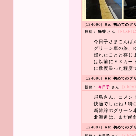
[124090]
Re: 初めてのグ
投稿：
舞香
さん
[FlXFfL
今日子さまこんば
グリーン車の旅、
浸れたことと存じ
は以前にＥＸカー
に数度乗った程度
[124096]
Re: 初めてのグ
投稿：
今日子
さん
[ukPe
飛鳥さん、コメン
快適でしたね！特
新幹線のグリーン
北海道は、まだ函館
[124097]
Re: 初めてのグ