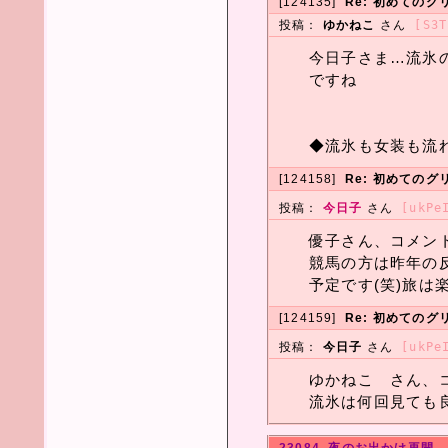
[124135]
Re: 初めてのグ
投稿：
ゆかねこ
さん
[S3T
今日子さま…流氷
ですね
◆流氷も女装も流
[124158]
Re: 初めてのグ
投稿：
今日子
さん
[ukPe
優子さん、コメン
競馬の方は昨年の
予定です(笑)旅は
[124159]
Re: 初めてのグ
投稿：
今日子
さん
[ukPe
ゆかねこ さん、
流氷は何回見ても