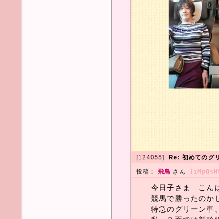
[124055]
Re: 初めてのグ
投稿：
飛鳥
さん
[iMpQsH
今日子さま こんばん
競馬で勝ったのかしら
特急のグリーン車、