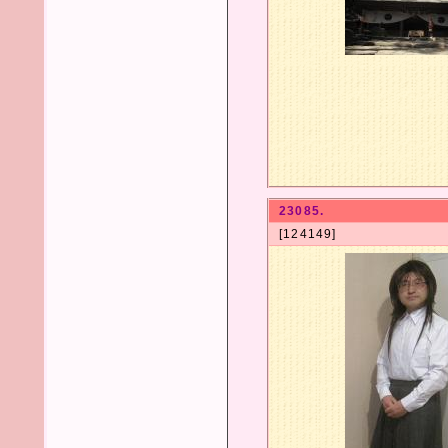
23085.
[124149]