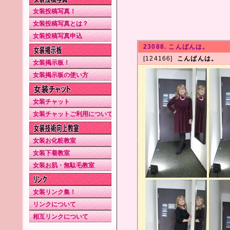
女装投稿写真！
女装投稿写真とは？
女装投稿写真申込
23088. こんばんは。
[124166]
こんばんは。
女装掲示板！
女装掲示板の使い方
女装チャット
女装チャットご利用について
女装お化粧教室
女装下着教室
女装お肌・無駄毛教室
女装リンク集！
リンクについて
相互リンクについて