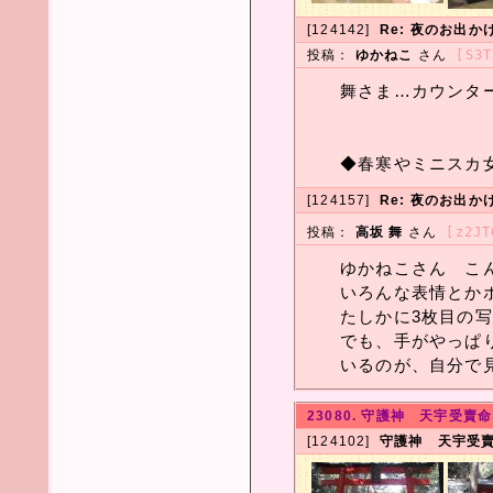
[124142]
Re: 夜のお出か
投稿：
ゆかねこ
さん
[S3T
舞さま…カウンタ
◆春寒やミニスカ
[124157]
Re: 夜のお出か
投稿：
高坂 舞
さん
[z2JT
ゆかねこさん こ
いろんな表情とか
たしかに3枚目の
でも、手がやっぱ
いるのが、自分で
23080. 守護神 天宇受
[124102]
守護神 天宇受