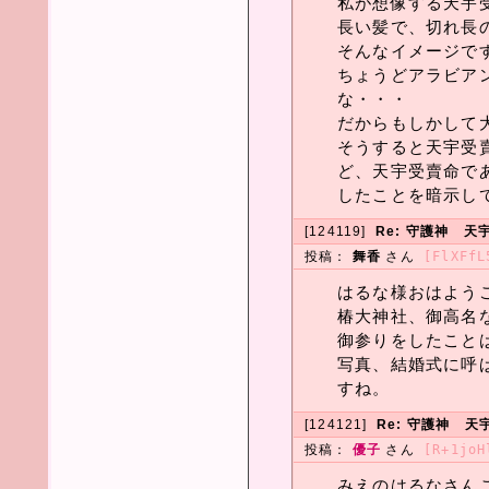
私が想像する天宇
長い髪で、切れ長
そんなイメージで
ちょうどアラビア
な・・・
だからもしかして
そうすると天宇受
ど、天宇受賣命で
したことを暗示し
[124119]
Re: 守護神 
投稿：
舞香
さん
[FlXFfL
はるな様おはよう
椿大神社、御高名
御参りをしたこと
写真、結婚式に呼
すね。
[124121]
Re: 守護神 
投稿：
優子
さん
[R+1joH
みえのはるなさん