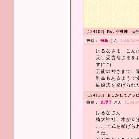
[124106]
Re: 守護神 
投稿：
飛鳥
さん
[iMpQsH
はるなさま こんばん
天宇受賣命さまを
す(^.^)
芸能の神さまで、
利益もあるようです(
結婚式を挙げられた
[124118]
もしかしてアラ
投稿：
真理子
さん
[ipeu
はるなさん
椿大神社。木が立
ここで式を挙げら
うね。