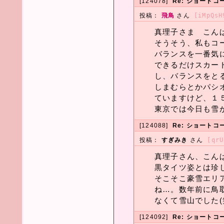
[124078]
Re: ショートコ
投稿：
飛鳥
さん
[iMpQsH
真理子さま こんばん
そうそう、私もコ
バランスを一番気に
できるだけスカー
し、バランスをとる
しまむらとかパシ
ていますけど、１５
東京では今日も雪がちら
[124088]
Re: ショートコ
投稿：
すぎみき
さん
[qrU
真理子さん、こん
黒タイツ姿とは珍
そこそこ豪雪エリ
ね…。数年前に鳥
なくて雪山でした(
[124092]
Re: ショートコ