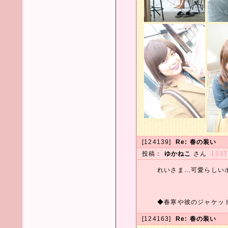
[124139]
Re: 春の装い
投稿：
ゆかねこ
さん
[S3T
れいさま…可愛らしい
◆春寒や彼のジャケッ
[124163]
Re: 春の装い