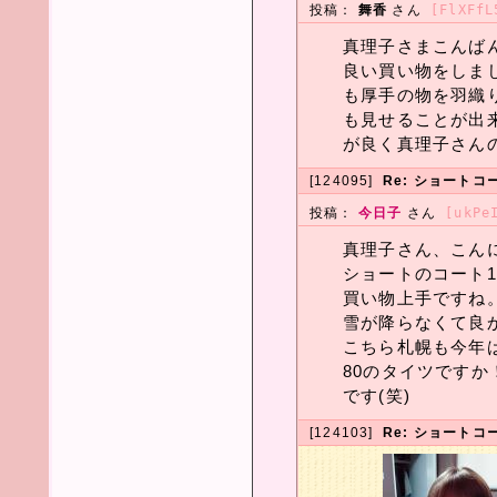
投稿：
舞香
さん
[FlXFfL
真理子さまこんば
良い買い物をしま
も厚手の物を羽織
も見せることが出
が良く真理子さん
[124095]
Re: ショートコ
投稿：
今日子
さん
[ukPe
真理子さん、こん
ショートのコート1
買い物上手ですね
雪が降らなくて良
こちら札幌も今年
80のタイツですか
です(笑)
[124103]
Re: ショートコ