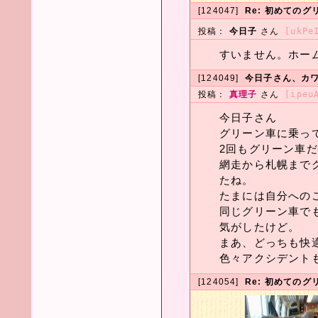
[124047]
Re: 初めてのグ
投稿：
今日子
さん
[ukPe
すいません。ホー
[124049]
今日子さん、カワイ
投稿：
真理子
さん
[ipeu
今日子さん
グリーン車に乗って
2回もグリーン車
網走から札幌まで
たね。
たまには自分への
同じグリーン車で
気がしたけど。
まあ、どっちも快
色々アクシデントも
[124054]
Re: 初めてのグ