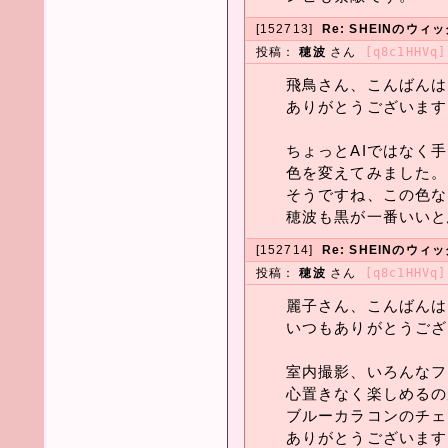
[152713]
Re: SHEINのウ
投稿：
穂波
さん
[q8c1HHVq]
飛鳥さん、こんばんは
ありがとうございます
ちょっとAIではなく
色を変えてみました。
そうですね、この色な
穂波も黒が一番いいと思
[152714]
Re: SHEINのウ
投稿：
穂波
さん
[q8c1HHVq]
麗子さん、こんばんは
いつもありがとうござ
室内撮影、いろんなフ
心置きなく楽しめるの
ブルーカラコンのチェ
ありがとうございます