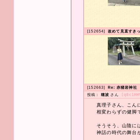
[152654]
改めて見直すき
[152663]
Re: 赤猪岩神社
投稿：
穂波
さん
[q8c1HH
真理子さん、こん
相変わらずの健脚
そうそう、山陰に
神話の時代の舞台