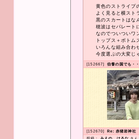
黄色のストライプ
よく見ると横スト
黒のスカートはな
穂波はセパレート
なのでついついワ
トップス＋ボトム
いろんな組み合わ
今度選ぶの大変じ
[152667]
伯耆の国でも・
[152670]
Re: 赤猪岩神社
投稿：
みえの はるな
さ