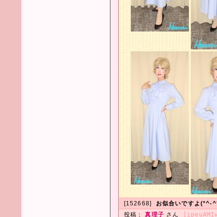
[152668]
お似合いですよ(*^-^
投稿：
真理子
さん
[ipeuAMI