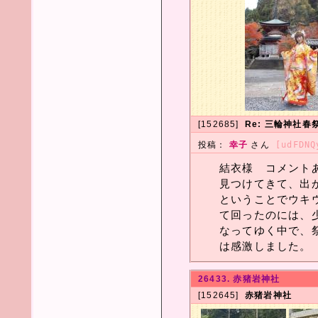
[152685]
Re: 三輪神社春
投稿：
幸子
さん
[udFDNQ
結衣様 コメント
見つけてきて、出
ということでウキ
て回ったのには、
なってゆく中で、
は感激しました。
26433. 赤猪岩神社
[152645]
赤猪岩神社