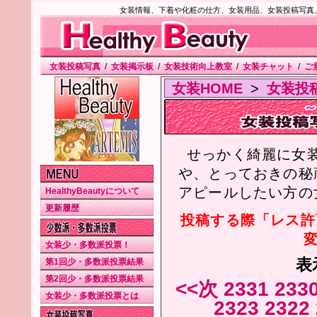
女装情報、下着や化粧の仕方、女装用品、女装投稿写真
女装投稿写真
/
女装掲示板
/
女装技術向上教室
/
女装チャット
/
ご
女装HOME
>
女装投
せっかく綺麗に女
や、とっておきの秘
アピールしたい方の
HealthyBeautyについて
更新履歴
投稿する際「レス許
変
女装少・多数派投票！
表
第1回少・多数派投票結果
第2回少・多数派投票結果
<<次
2331
233
女装少・多数派投票とは
2323
2322