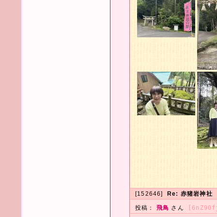
[152646]
Re: 赤猪岩神社
投稿：
飛鳥
さん
[6nZ90f