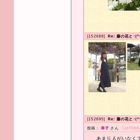
[152689]
Re: 藤の花と↑(
[152695]
Re: 藤の花と↑(
投稿：
幸子
さん
[udFDNQ
あまり人がいなく