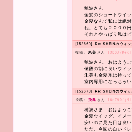
穂波さん
金髪のショートウイッグ
金髪なんて私には絶対
ね。とても２０００円
それとやっぱり私はピ
[152669]
Re: SHEINのウ
投稿：
朱美
さん
[3bQJ/R+x]
穂波さん、おはようご
値段の割に良いウィッ
朱美も金髪系は持って
室内専用になっちゃい
[152673]
Re: SHEINのウ
投稿：
飛鳥
さん
[6nZ90fjM]
穂波さま おはようござい
金髪ウイッグ、イメージ
安いのに見た目は良いと
ただ、今回の白いドレ