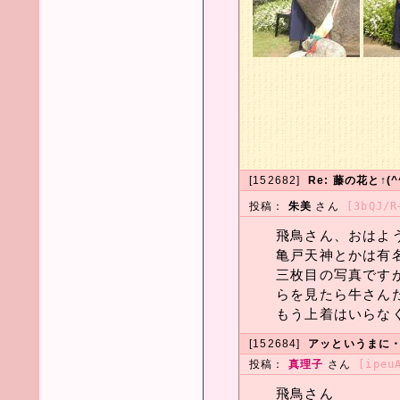
[152682]
Re: 藤の花と↑(
投稿：
朱美
さん
[3bQJ/R
飛鳥さん、おはよ
亀戸天神とかは有
三枚目の写真です
らを見たら牛さんだ
もう上着はいらな
[152684]
アッというまに
投稿：
真理子
さん
[ipeu
飛鳥さん