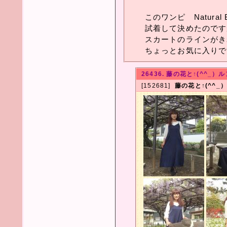
このワンピ Natural B
試着して決めたのです
スカートのラインがき
ちょっとお気に入りで
26436. 藤の花と↑(^^_）ル
[152681]
藤の花と↑(^^_