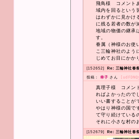
飛鳥様 コメント
域内を回るという
はわずかに見かけ
に残る若者の数が
地域の物価の継承
す。
眷属（神様のお使
こ三輪神社のよう
じめてお目にかか
[152652]
Re: 三輪神社春
投稿：
幸子
さん
[udFDNQ
真理子様 コメン
ればよかったので
いい書することが
やはり神様の国で
て守り続けている
それに小さな村の
[152679]
Re: 三輪神社春