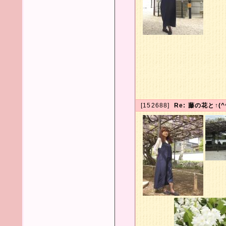
[152688]
Re: 藤の花と↑(