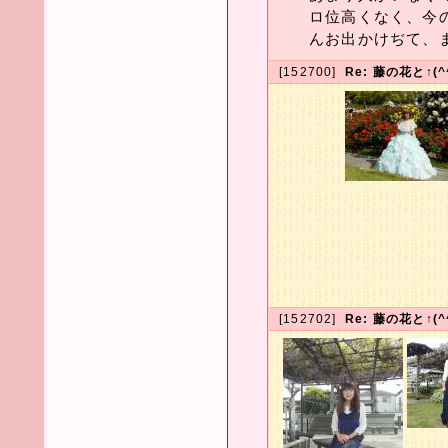
ロ位高くなく、今
んお出かけぢて、
[152700]
Re: 藤の花と↑(
[152702]
Re: 藤の花と↑(