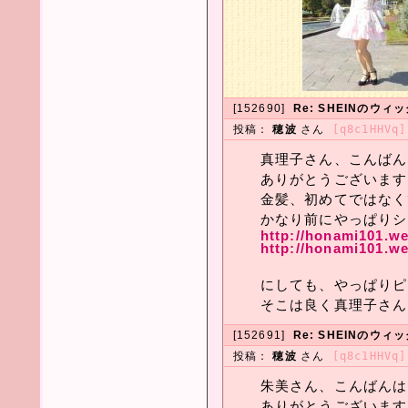
[152690]
Re: SHEINのウ
投稿：
穂波
さん
[q8c1HHVq]
真理子さん、こんばん
ありがとうございます
金髪、初めてではなく
かなり前にやっぱりシ
http://honami101.w
http://honami101.w
にしても、やっぱりピ
そこは良く真理子さん
[152691]
Re: SHEINのウ
投稿：
穂波
さん
[q8c1HHVq]
朱美さん、こんばんは
ありがとうございます