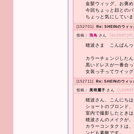
金髪ウィッグ、お褒め
今回ちょっと顔とのバ
ちょっと気にしていま
[152701]
Re: SHEINのウ
投稿：
飛鳥
さん
[6nZ90fjM]
穂波さま こんばんヮ(*
カラーチェンジしたんで
黒いドレスが一番合っ
女装っ子ってウイッグ
[152711]
Re: SHEINのウ
投稿：
美咲麗子
さん
[LOHR5
穂波さん、こんにちは
ショートのブロンド、
室内で撮影したときは
穂波さんのメイクが、
カラーコンタクトは、
ンピも素敵です。