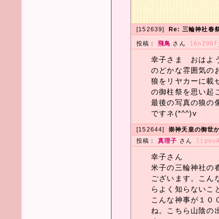
[152639]
Re: 三輪神社春
投稿：
飛鳥
さん
[6nZ90f
幸子さま おはようご
のどかな雰囲気のお祭
狼をリヤカーに載
の御柱祭を思い起こ
最後の写真の狼の
ですネ(*^^)v
[152644]
崇神天皇の御世
投稿：
真理子
さん
[ipeu
幸子さん
米子の三輪神社の
ございます。こん
らよく知らないこ
こんな神事が１０
ね。こちら山陰の