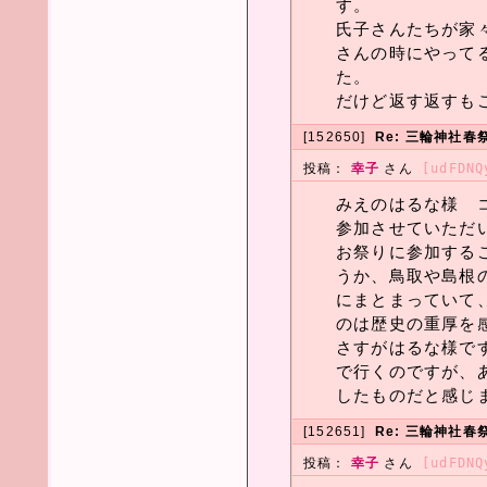
す。
氏子さんたちが家
さんの時にやって
た。
だけど返す返すも
[152650]
Re: 三輪神社春
投稿：
幸子
さん
[udFDNQ
みえのはるな様 
参加させていただ
お祭りに参加する
うか、鳥取や島根
にまとまっていて
のは歴史の重厚を
さすがはるな様で
で行くのですが、
したものだと感じ
[152651]
Re: 三輪神社春
投稿：
幸子
さん
[udFDNQ