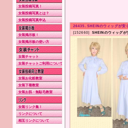
女装投稿写真！
女装投稿写真とは？
女装投稿写真申込
26435. SHEINのウィッグが
[152660]
SHEINのウィッグ
女装掲示板！
女装掲示板の使い方
女装チャット
女装チャットご利用について
女装お化粧教室
女装下着教室
女装お肌・無駄毛教室
女装リンク集！
リンクについて
相互リンクについて