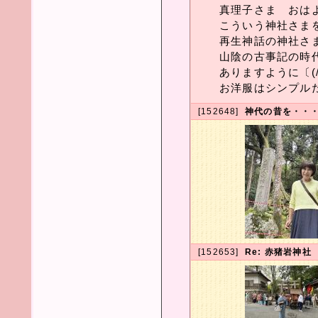
真理子さま おはよう
こういう神社さまを
再生神話の神社さま
山陰の古事記の時
ありますように〔(/-
お洋服はシンプルだ
[152648]
神代の昔を・・
[152653]
Re: 赤猪岩神社