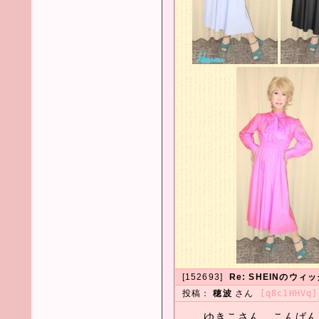
[152693]
Re: SHEINのウ
投稿：
穂波
さん
[q8c1HHVq]
ゆきこさん、こんばん