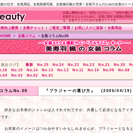
化粧の仕方、女装用品、女装投稿写真、女装掲示板が充実！女装子さんのための女装のトー
女装に興味があり「女性になりたい」「女性の様に
女装子さんたちのために、女装に関する情報を男性
る、女装子さんのための女装サイトです。
技術向上教室
/
女装チャット
/
ご意見ご要望
/
お気に入りに追加
/
女装用品
HOME
>
女装コラム
>
女装コラムNo.08
【過去ログ】
最新
No.25
No.24
No.23
No.22
No.21
No.20
N
o.16
No.15
No.14
No.13
No.12
No.11
No.10
No.09
No.08
o.04
No.03
No.02
No.01
コラムNo.08
『ブラジャーの選び方』 (2006/04/19)
好きなお衣装のジャンルは人それぞれですが、共通して必須となるアイ
です。
お衣装のイメージはつかみやすいかもしれませんが、ブラジャーとなる