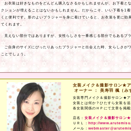
お衣装は好きなものをどんどん購入なさるかもしれませんが、お下着と
クションが増えることはないかもしれません。だからこそ、いい下着を1着
くと便利です。形のよいブラジャーを身に着けていると、お衣装を更に効
てくれます。
見えない部分ではありますが、女性らしさを一番感じる部分でもあるブ
ご自身のサイズにぴったりあったブラジャーと出会えた時、女らしさが
ことでしょう。
女装メイク＆撮影サロン★
オーナー ： 美寿羽 楓（み
女装専門メイク＆撮影サロン★ア
女装とは何か？ひたすら女装を追
各女装関係のＨＰにて文章を掲載
店名：
女装メイク＆撮影サロン★
ＵＲＬ：
http://www.arutemisu
メール：
webmaster@arutemi