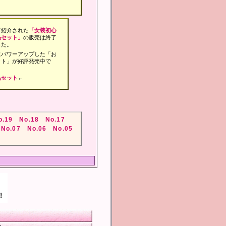
て紹介された
「女装初心
品セット」
の販売は終了
した。
にパワーアップした「お
ット」が好評発売中で
品セット
←
o.19
No.18
No.17
No.07
No.06
No.05