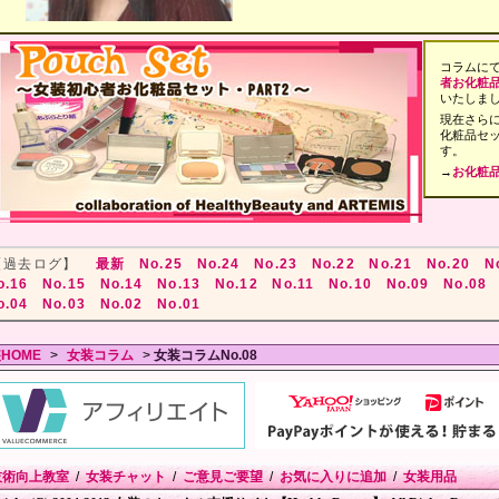
コラムに
者お化粧
いたしま
現在さら
化粧品セ
す。
→
お化粧
【過去ログ】
最新
No.25
No.24
No.23
No.22
No.21
No.20
N
o.16
No.15
No.14
No.13
No.12
No.11
No.10
No.09
No.08
o.04
No.03
No.02
No.01
HOME
>
女装コラム
>
女装コラムNo.08
技術向上教室
/
女装チャット
/
ご意見ご要望
/
お気に入りに追加
/
女装用品